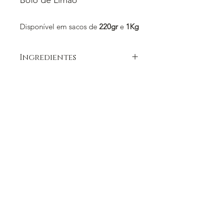
Bolo de Limão
Disponível em sacos de 
220gr 
e
 1Kg
Ingredientes
Farinha de T55, Ovos, Açúcar, e 
Limão.