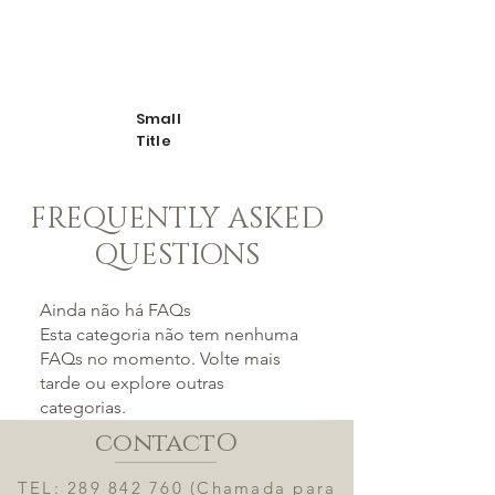
Bolos de São Romão
Small
Title
FREQUENTLY ASKED
QUESTIONS
Ainda não há FAQs
Esta categoria não tem nenhuma
FAQs no momento. Volte mais
tarde ou explore outras
categorias.
contactO
TEL:
289 842 760
(Chamada para