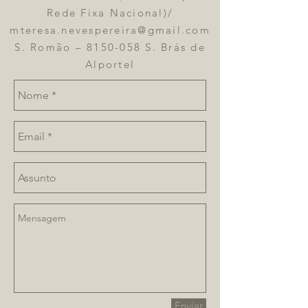
Rede Fixa Nacional)/
mteresa.nevespereira@gmail.com
S. Romão – 8150-058 S. Brás de
Alportel
Enviar